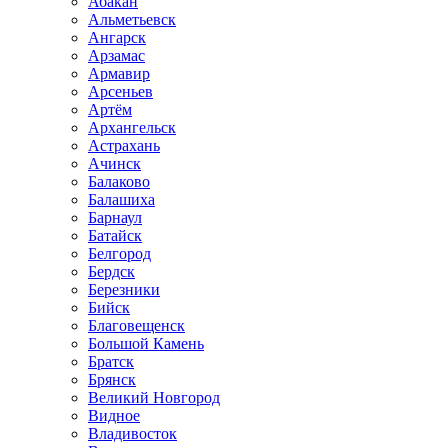
Абакан
Альметьевск
Ангарск
Арзамас
Армавир
Арсеньев
Артём
Архангельск
Астрахань
Ачинск
Балаково
Балашиха
Барнаул
Батайск
Белгород
Бердск
Березники
Бийск
Благовещенск
Большой Камень
Братск
Брянск
Великий Новгород
Видное
Владивосток