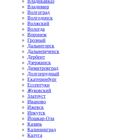
Владикавказ
Владимир
Волгоград
Волгодонск
Волжский
Вологда
Воронеж
Грозный
Дальнегорск
Дальнереченск
Дербент
Дзержинск
Димитровград
Долгопрудный
Екатеринбург
Ессентуки
Жуковский
Златоуст
Иваново
Ижевск
Иркутск
Йошкар-Ола
Казань
Калининград
Калуга