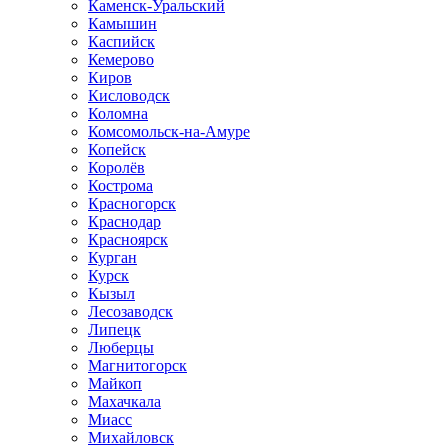
Каменск-Уральский
Камышин
Каспийск
Кемерово
Киров
Кисловодск
Коломна
Комсомольск-на-Амуре
Копейск
Королёв
Кострома
Красногорск
Краснодар
Красноярск
Курган
Курск
Кызыл
Лесозаводск
Липецк
Люберцы
Магнитогорск
Майкоп
Махачкала
Миасс
Михайловск