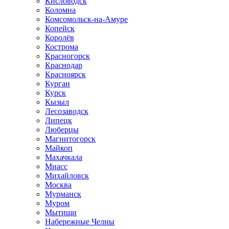
Кисловодск
Коломна
Комсомольск-на-Амуре
Копейск
Королёв
Кострома
Красногорск
Краснодар
Красноярск
Курган
Курск
Кызыл
Лесозаводск
Липецк
Люберцы
Магнитогорск
Майкоп
Махачкала
Миасс
Михайловск
Москва
Мурманск
Муром
Мытищи
Набережные Челны