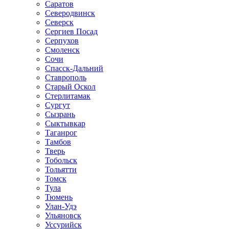
Саратов
Северодвинск
Северск
Сергиев Посад
Серпухов
Смоленск
Сочи
Спасск-Дальний
Ставрополь
Старый Оскол
Стерлитамак
Сургут
Сызрань
Сыктывкар
Таганрог
Тамбов
Тверь
Тобольск
Тольятти
Томск
Тула
Тюмень
Улан-Удэ
Ульяновск
Уссурийск