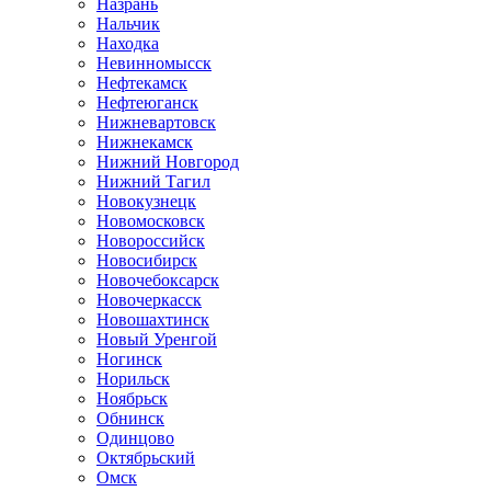
Назрань
Нальчик
Находка
Невинномысск
Нефтекамск
Нефтеюганск
Нижневартовск
Нижнекамск
Нижний Новгород
Нижний Тагил
Новокузнецк
Новомосковск
Новороссийск
Новосибирск
Новочебоксарск
Новочеркасск
Новошахтинск
Новый Уренгой
Ногинск
Норильск
Ноябрьск
Обнинск
Одинцово
Октябрьский
Омск