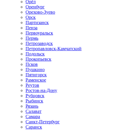
Орёл
Оренбург
Орехово-Зуево
Орск
Партизанск
Пенза
Первоуральск
Пермь
Петрозаводск
Петропавловск-Камчатский
Подольск
Прокопьевск
Псков
Пушкино
Пятигорск
Раменское
Реутов
Ростов-на-Дону
Рубцовск
Рыбинск
Рязань
Салават
Самара
Санкт-Петербург
Саранск