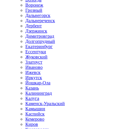
Воронеж
Грозный
Дальнегорск
Дальнереченск
Дербент
Дзержинск
Димитровград
Долгопрудный
Екатеринбург
Ессентуки
Жуковский
Златоуст
Иваново
Ижевск
Иркутск
Йошкар-Ола
Казань
Калининград
Калуга
Каменск-Уральский
Камышин
Каспийск
Кемерово
Киров