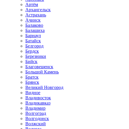
Артём
Архангельск
Астрахань
Ачинск
Балаково
Балашиха
Барнаул
Батайск
Белгород
Бердск
Березники
Бийск
Благовещенск
Большой Камень
Братск
Брянск
Великий Новгород
Видное
Владивосток
Владикавказ
Владимир
Волгоград
Волгодонск
Волжский
Вологда