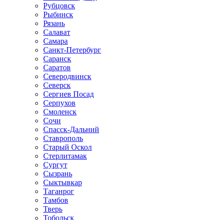
Рубцовск
Рыбинск
Рязань
Салават
Самара
Санкт-Петербург
Саранск
Саратов
Северодвинск
Северск
Сергиев Посад
Серпухов
Смоленск
Сочи
Спасск-Дальний
Ставрополь
Старый Оскол
Стерлитамак
Сургут
Сызрань
Сыктывкар
Таганрог
Тамбов
Тверь
Тобольск