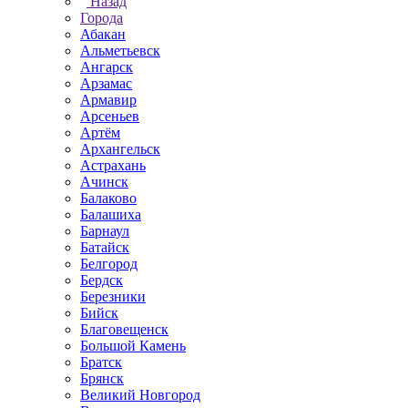
Назад
Города
Абакан
Альметьевск
Ангарск
Арзамас
Армавир
Арсеньев
Артём
Архангельск
Астрахань
Ачинск
Балаково
Балашиха
Барнаул
Батайск
Белгород
Бердск
Березники
Бийск
Благовещенск
Большой Камень
Братск
Брянск
Великий Новгород