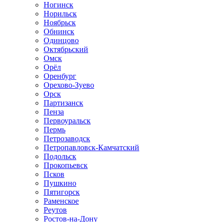
Ногинск
Норильск
Ноябрьск
Обнинск
Одинцово
Октябрьский
Омск
Орёл
Оренбург
Орехово-Зуево
Орск
Партизанск
Пенза
Первоуральск
Пермь
Петрозаводск
Петропавловск-Камчатский
Подольск
Прокопьевск
Псков
Пушкино
Пятигорск
Раменское
Реутов
Ростов-на-Дону