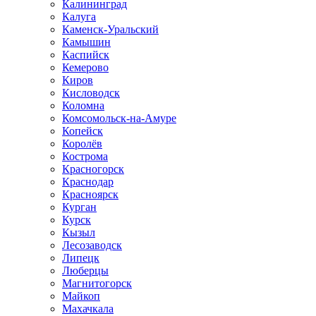
Калининград
Калуга
Каменск-Уральский
Камышин
Каспийск
Кемерово
Киров
Кисловодск
Коломна
Комсомольск-на-Амуре
Копейск
Королёв
Кострома
Красногорск
Краснодар
Красноярск
Курган
Курск
Кызыл
Лесозаводск
Липецк
Люберцы
Магнитогорск
Майкоп
Махачкала