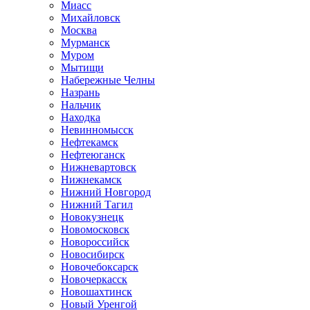
Миасс
Михайловск
Москва
Мурманск
Муром
Мытищи
Набережные Челны
Назрань
Нальчик
Находка
Невинномысск
Нефтекамск
Нефтеюганск
Нижневартовск
Нижнекамск
Нижний Новгород
Нижний Тагил
Новокузнецк
Новомосковск
Новороссийск
Новосибирск
Новочебоксарск
Новочеркасск
Новошахтинск
Новый Уренгой