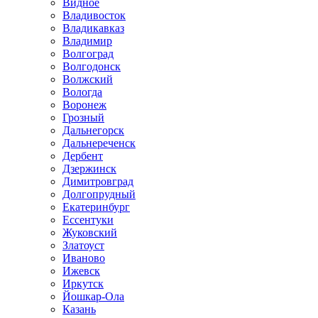
Видное
Владивосток
Владикавказ
Владимир
Волгоград
Волгодонск
Волжский
Вологда
Воронеж
Грозный
Дальнегорск
Дальнереченск
Дербент
Дзержинск
Димитровград
Долгопрудный
Екатеринбург
Ессентуки
Жуковский
Златоуст
Иваново
Ижевск
Иркутск
Йошкар-Ола
Казань