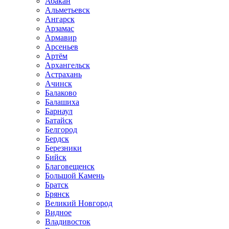
Абакан
Альметьевск
Ангарск
Арзамас
Армавир
Арсеньев
Артём
Архангельск
Астрахань
Ачинск
Балаково
Балашиха
Барнаул
Батайск
Белгород
Бердск
Березники
Бийск
Благовещенск
Большой Камень
Братск
Брянск
Великий Новгород
Видное
Владивосток