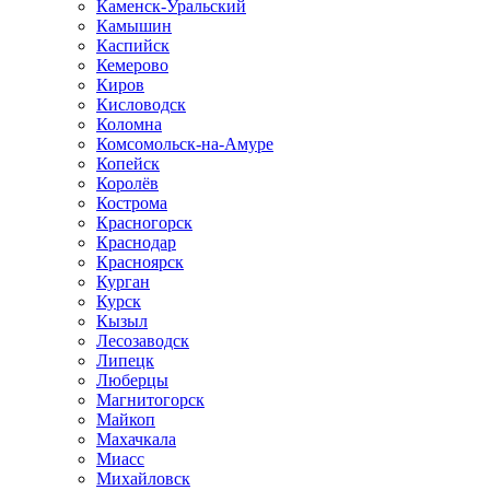
Каменск-Уральский
Камышин
Каспийск
Кемерово
Киров
Кисловодск
Коломна
Комсомольск-на-Амуре
Копейск
Королёв
Кострома
Красногорск
Краснодар
Красноярск
Курган
Курск
Кызыл
Лесозаводск
Липецк
Люберцы
Магнитогорск
Майкоп
Махачкала
Миасс
Михайловск