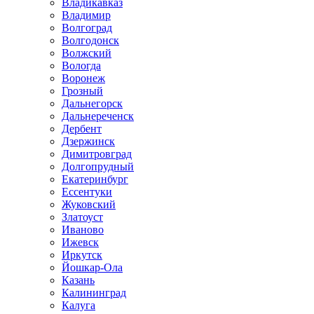
Владикавказ
Владимир
Волгоград
Волгодонск
Волжский
Вологда
Воронеж
Грозный
Дальнегорск
Дальнереченск
Дербент
Дзержинск
Димитровград
Долгопрудный
Екатеринбург
Ессентуки
Жуковский
Златоуст
Иваново
Ижевск
Иркутск
Йошкар-Ола
Казань
Калининград
Калуга