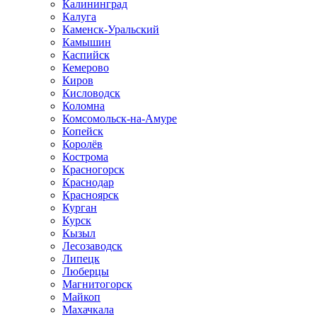
Калининград
Калуга
Каменск-Уральский
Камышин
Каспийск
Кемерово
Киров
Кисловодск
Коломна
Комсомольск-на-Амуре
Копейск
Королёв
Кострома
Красногорск
Краснодар
Красноярск
Курган
Курск
Кызыл
Лесозаводск
Липецк
Люберцы
Магнитогорск
Майкоп
Махачкала