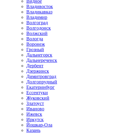
Видное
Владивосток
Владикавказ
Владимир
Волгоград
Волгодонск
Волжский
Вологда
Воронеж
Грозный
Дальнегорск
Дальнереченск
Дербент
Дзержинск
Димитровград
Долгопрудный
Екатеринбург
Ессентуки
Жуковский
Златоуст
Иваново
Ижевск
Иркутск
Йошкар-Ола
Казань