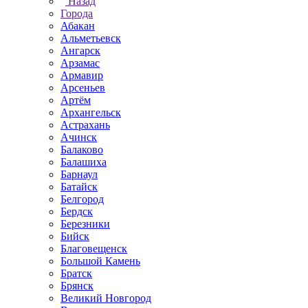
Назад
Города
Абакан
Альметьевск
Ангарск
Арзамас
Армавир
Арсеньев
Артём
Архангельск
Астрахань
Ачинск
Балаково
Балашиха
Барнаул
Батайск
Белгород
Бердск
Березники
Бийск
Благовещенск
Большой Камень
Братск
Брянск
Великий Новгород