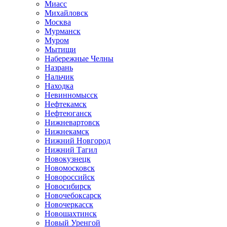
Миасс
Михайловск
Москва
Мурманск
Муром
Мытищи
Набережные Челны
Назрань
Нальчик
Находка
Невинномысск
Нефтекамск
Нефтеюганск
Нижневартовск
Нижнекамск
Нижний Новгород
Нижний Тагил
Новокузнецк
Новомосковск
Новороссийск
Новосибирск
Новочебоксарск
Новочеркасск
Новошахтинск
Новый Уренгой