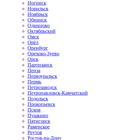
Ногинск
Норильск
Ноябрьск
Обнинск
Одинцово
Октябрьский
Омск
Орёл
Оренбург
Орехово-Зуево
Орск
Партизанск
Пенза
Первоуральск
Пермь
Петрозаводск
Петропавловск-Камчатский
Подольск
Прокопьевск
Псков
Пушкино
Пятигорск
Раменское
Реутов
Ростов-на-Дону