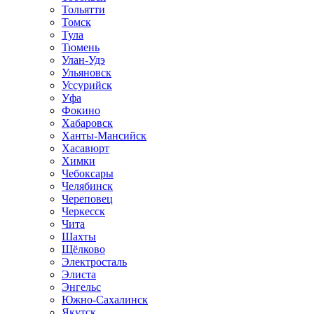
Тольятти
Томск
Тула
Тюмень
Улан-Удэ
Ульяновск
Уссурийск
Уфа
Фокино
Хабаровск
Ханты-Мансийск
Хасавюрт
Химки
Чебоксары
Челябинск
Череповец
Черкесск
Чита
Шахты
Щёлково
Электросталь
Элиста
Энгельс
Южно-Сахалинск
Якутск