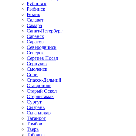
Рубцовск
Рыбинск
Рязань
Салават
Самара
Санкт-Петербург
Саранск
Саратов
Северодвинск
Северск
Сергиев Посад
Серпухов
Смоленск
Сочи
Спасск-Дальний
Ставрополь
Старый Оскол
Стерлитамак
Сургут
Сызрань
Сыктывкар
Таганрог
Тамбов
Тверь
Тобольск