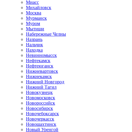
Миасс
Михайловск
Москва
Мурманск
Муром
Мытищи
Набережные Челны
Назрань
Нальчик
Находка
Невинномысск
Нефтекамск
Нефтеюганск
Нижневартовск
Нижнекамск
Нижний Новгород
Нижний Тагил
Новокузнецк
Новомосковск
Новороссийск
Новосибирск
Новочебоксарск
Новочеркасск
Новошахтинск
Новый Уренгой