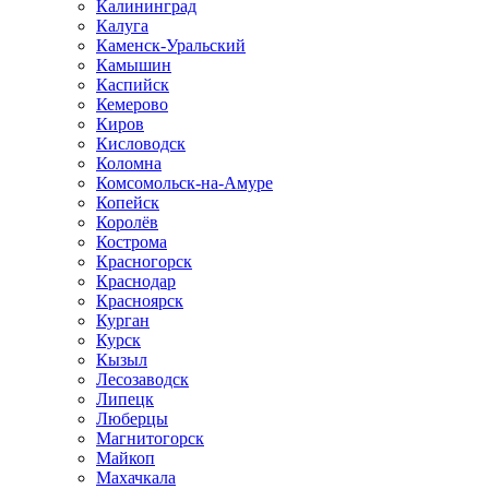
Калининград
Калуга
Каменск-Уральский
Камышин
Каспийск
Кемерово
Киров
Кисловодск
Коломна
Комсомольск-на-Амуре
Копейск
Королёв
Кострома
Красногорск
Краснодар
Красноярск
Курган
Курск
Кызыл
Лесозаводск
Липецк
Люберцы
Магнитогорск
Майкоп
Махачкала