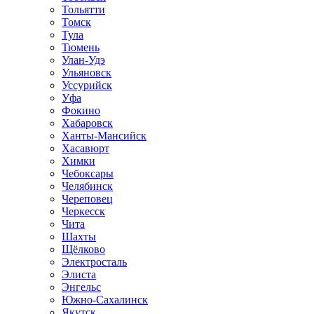
Тольятти
Томск
Тула
Тюмень
Улан-Удэ
Ульяновск
Уссурийск
Уфа
Фокино
Хабаровск
Ханты-Мансийск
Хасавюрт
Химки
Чебоксары
Челябинск
Череповец
Черкесск
Чита
Шахты
Щёлково
Электросталь
Элиста
Энгельс
Южно-Сахалинск
Якутск