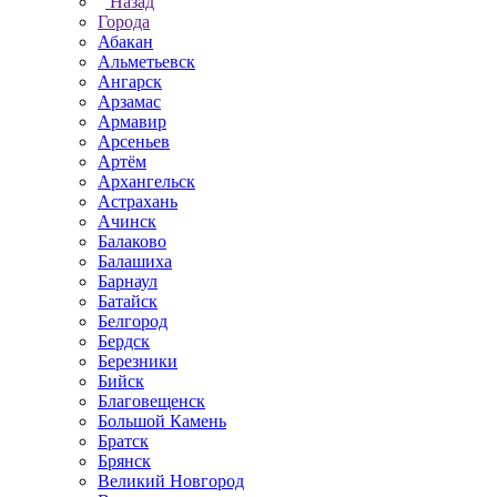
Назад
Города
Абакан
Альметьевск
Ангарск
Арзамас
Армавир
Арсеньев
Артём
Архангельск
Астрахань
Ачинск
Балаково
Балашиха
Барнаул
Батайск
Белгород
Бердск
Березники
Бийск
Благовещенск
Большой Камень
Братск
Брянск
Великий Новгород