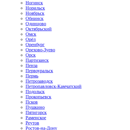
Ногинск
Норильск
Ноябрьск
Обнинск
Одинцово
Октябрьский
Омск
Орёл
Оренбург
Орехово-Зуево
Орск
Партизанск
Пенза
Первоуральск
Пермь
Петрозаводск
Петропавловск-Камчатский
Подольск
Прокопьевск
Псков
Пушкино
Пятигорск
Раменское
Реутов
Ростов-на-Дону