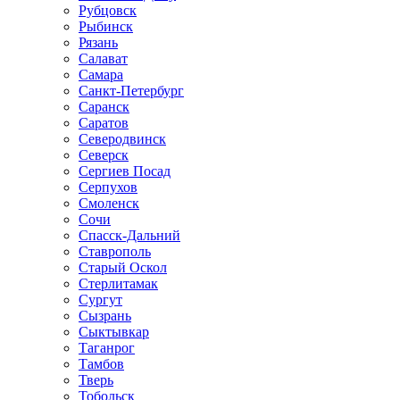
Рубцовск
Рыбинск
Рязань
Салават
Самара
Санкт-Петербург
Саранск
Саратов
Северодвинск
Северск
Сергиев Посад
Серпухов
Смоленск
Сочи
Спасск-Дальний
Ставрополь
Старый Оскол
Стерлитамак
Сургут
Сызрань
Сыктывкар
Таганрог
Тамбов
Тверь
Тобольск