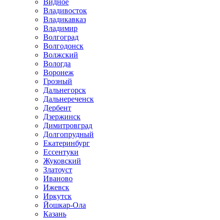
Видное
Владивосток
Владикавказ
Владимир
Волгоград
Волгодонск
Волжский
Вологда
Воронеж
Грозный
Дальнегорск
Дальнереченск
Дербент
Дзержинск
Димитровград
Долгопрудный
Екатеринбург
Ессентуки
Жуковский
Златоуст
Иваново
Ижевск
Иркутск
Йошкар-Ола
Казань